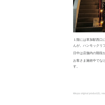
１階には草加駅西口に
んが。ハンモックリフレ
日中は店舗内の階段か
お客さま施術中でな
す。
kikuya original product
(
5
)
ne