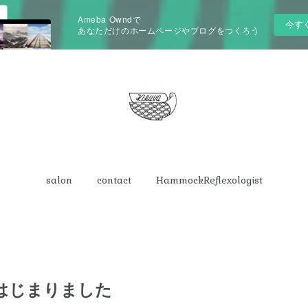
Ameba Owndで
今す
あなただけのホームページやブログをつくろう
salon
contact
HammockReflexologist
on はじまりました