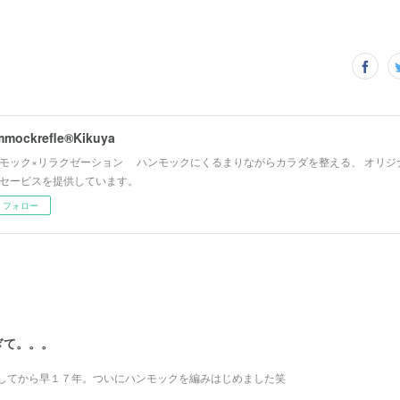
mockrefle®︎Kikuya
モック×リラクゼーション ハンモックにくるまりながらカラダを整える、 オリジ
セービスを提供しています。
フォロー
ぎて。。。
してから早１７年。ついにハンモックを編みはじめました笑