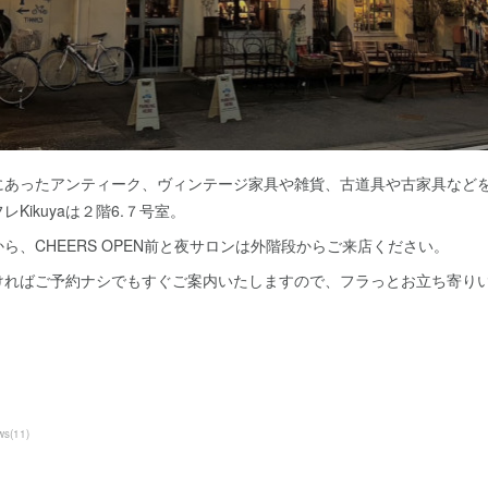
あったアンティーク、ヴィンテージ家具や雑貨、古道具や古家具などを扱
Kikuyaは２階6.７号室。
ら、CHEERS OPEN前と夜サロンは外階段からご来店ください。
ければご予約ナシでもすぐご案内いたしますので、フラっとお立ち寄り
ws
(
11
)