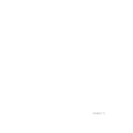
news
(
11
)