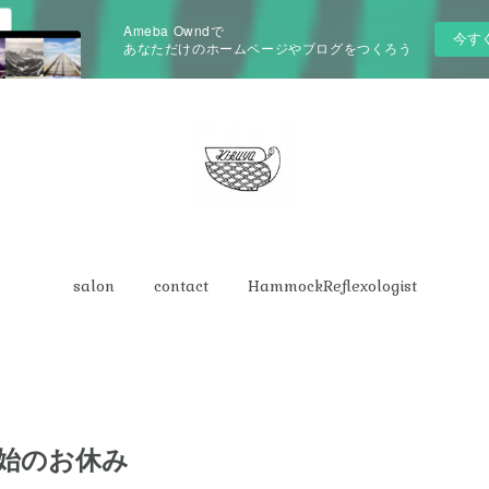
Ameba Owndで
今す
あなただけのホームページやブログをつくろう
salon
contact
HammockReflexologist
末年始のお休み