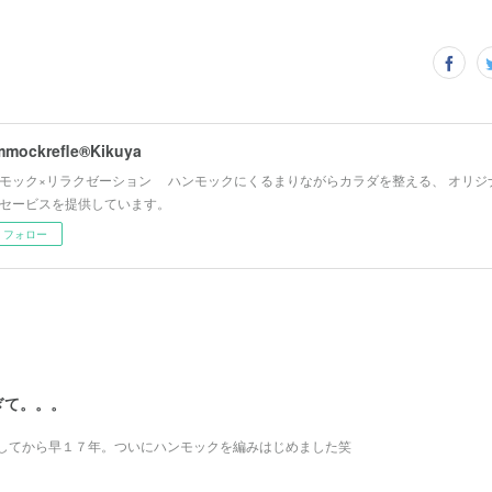
mockrefle®︎Kikuya
モック×リラクゼーション ハンモックにくるまりながらカラダを整える、 オリジ
セービスを提供しています。
フォロー
ぎて。。。
してから早１７年。ついにハンモックを編みはじめました笑